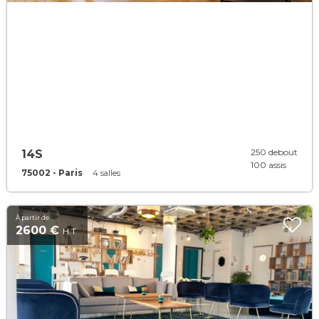
250 debout
14S
100 assis
75002 - Paris
4 salles
À partir de
2600 €
H.T