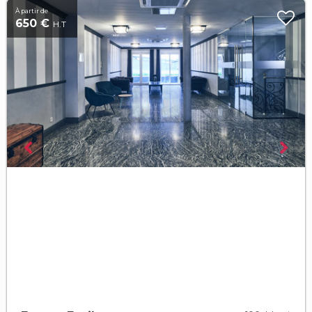
À partir de
650 €
H.T