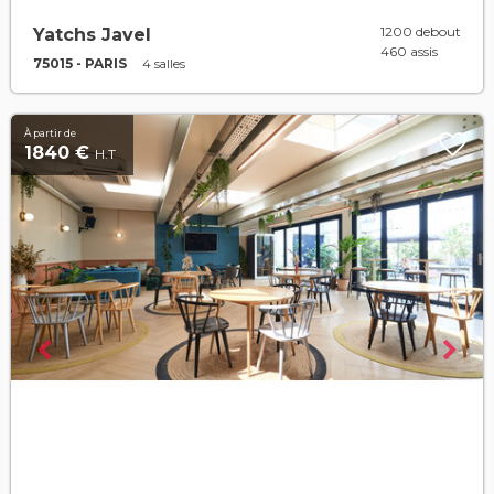
1200 debout
Yatchs Javel
460 assis
75015 - PARIS
4 salles
À partir de
1840 €
H.T