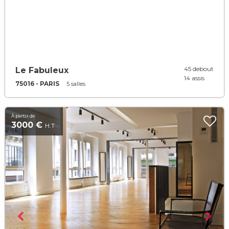
45 debout
Le Fabuleux
14 assis
75016 - PARIS
5 salles
À partir de
3000 €
H.T