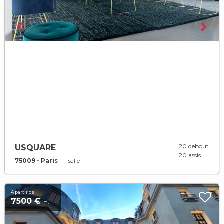
20 debout
USQUARE
20 assis
75009 - Paris
1 salle
À partir de
7500 €
H.T