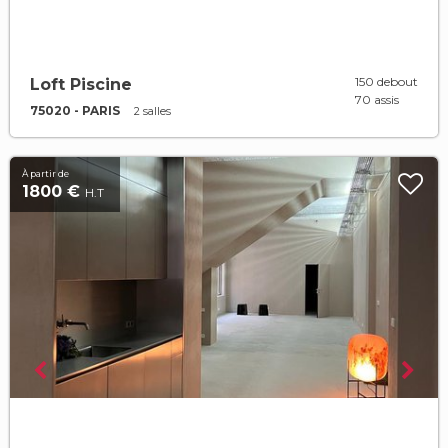
150 debout
Loft Piscine
70 assis
75020 - PARIS
2 salles
À partir de
1800 €
H.T