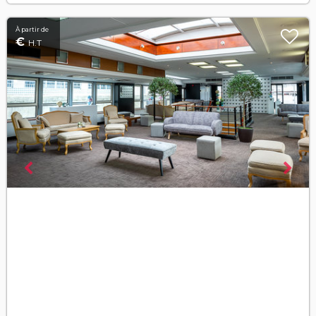
À partir de
€
H.T