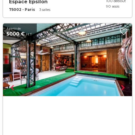
100 debout
Espace Epsilon
90 assis
75002 - Paris
3 salles
À partir de
5000 €
H.T