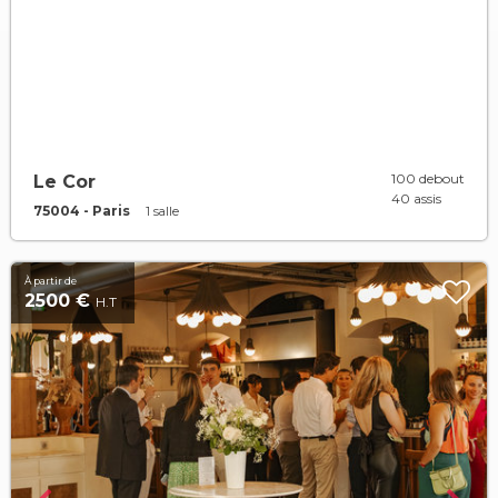
100 debout
Le Cor
40 assis
75004 - Paris
1 salle
À partir de
2500 €
H.T