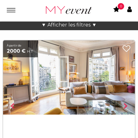
0
Lieux atypiques Charmant à Paris
▼ Afficher les filtres ▼
À partir de
2000 €
H.T