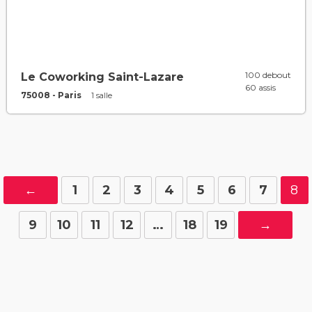
100 debout
Le Coworking Saint-Lazare
60 assis
75008 - Paris
1 salle
←
1
2
3
4
5
6
7
8
9
10
11
12
…
18
19
→