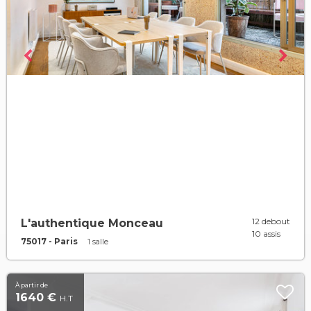
12 debout
L'authentique Monceau
10 assis
75017 - Paris
1 salle
À partir de
1640 €
H.T