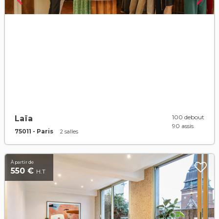
100 debout
Laïa
90 assis
75011 - Paris
2 salles
À partir de
550 €
H.T