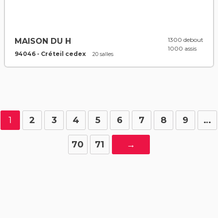
1300 debout
MAISON DU H
1000 assis
94046 - Créteil cedex
20 salles
1
2
3
4
5
6
7
8
9
…
70
71
→