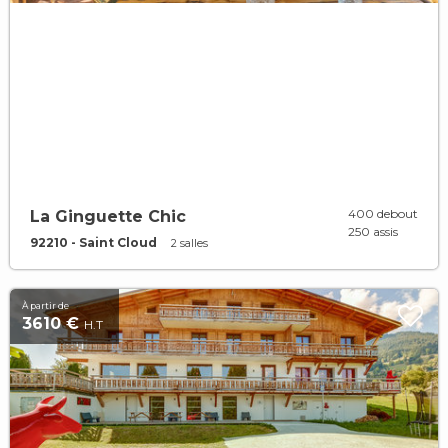
400 debout
La Ginguette Chic
250 assis
92210 - Saint Cloud
2 salles
À partir de
3610 €
H.T