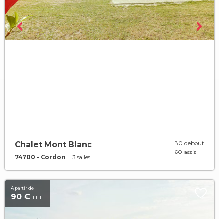
80 debout
Chalet Mont Blanc
60 assis
74700 - Cordon
3 salles
À partir de
90 €
H.T