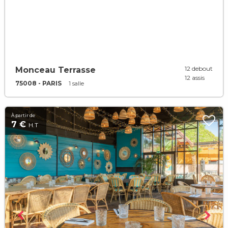
12 debout
Monceau Terrasse
12 assis
75008 - PARIS
1 salle
À partir de
7 €
H.T