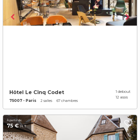
1 debout
Hôtel Le Cinq Codet
12 assis
75007 - Paris
2 salles
67 chambres
À partir de
75 €
H.T