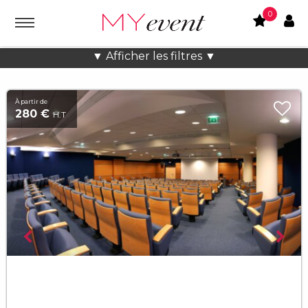
0
Location lieux et salles atypiques
▼ Afficher les filtres ▼
À partir de
280 €
H.T