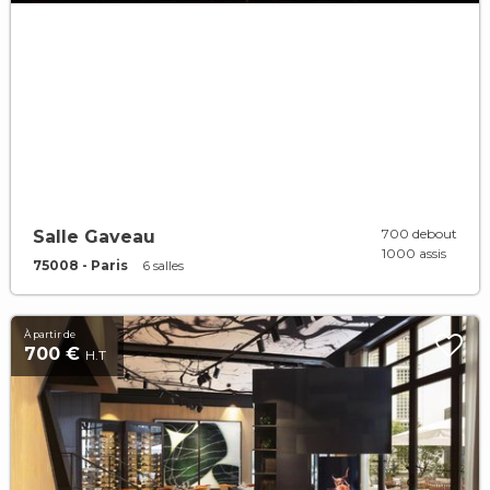
700 debout
Salle Gaveau
1000 assis
75008 - Paris
6 salles
À partir de
700 €
H.T