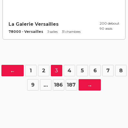
200 debout
La Galerie Versailles
90 assis
78000 - Versailles
3 salles
31 chambres
←
1
2
3
4
5
6
7
8
9
…
186
187
→