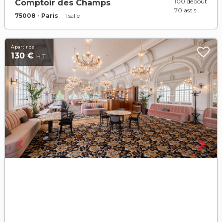
100 debout
Comptoir des Champs
70 assis
75008 - Paris
1 salle
À partir de
130 €
H.T