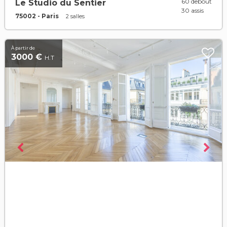
60 debout
Le Studio du Sentier
30 assis
75002 - Paris
2 salles
À partir de
3000 €
H.T