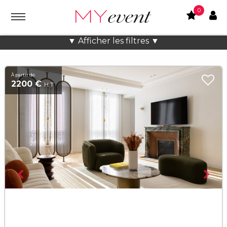
0
Location lieux et salles atypiques
▼ Afficher les filtres ▼
À partir de
2200 €
H.T