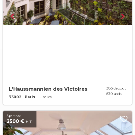
385 debout
L'Haussmannien des Victoires
530 assis
75002 - Paris
15 salles
À partir de
2500 €
H.T