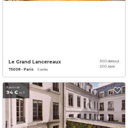
300 debout
Le Grand Lancereaux
200 assis
75008 - Paris
5 salles
À partir de
94 €
H.T