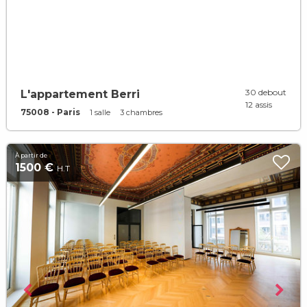
30 debout
L'appartement Berri
12 assis
75008 - Paris
1 salle
3 chambres
À partir de
1500 €
H.T