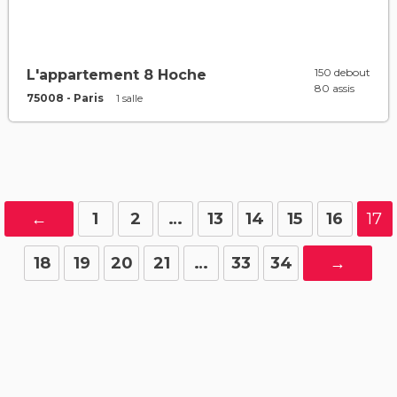
150 debout
L'appartement 8 Hoche
80 assis
75008 - Paris
1 salle
←
1
2
…
13
14
15
16
17
18
19
20
21
…
33
34
→