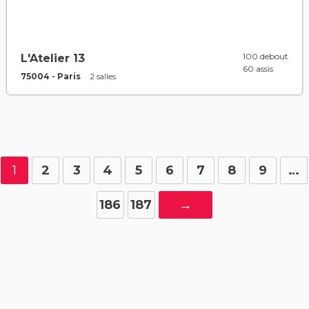
100 debout
L'Atelier 13
60 assis
75004 - Paris
2 salles
1
2
3
4
5
6
7
8
9
…
186
187
→