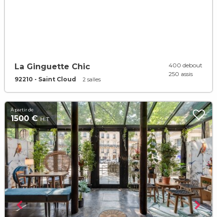
400 debout
La Ginguette Chic
250 assis
92210 - Saint Cloud
2 salles
À partir de
1500 €
H.T