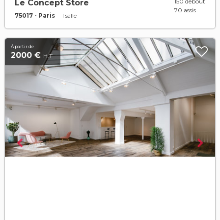
150 debout
Le Concept Store
70 assis
75017 - Paris
1 salle
À partir de
2000 €
H.T