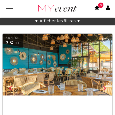
0
Location lieux et salles atypiques
▼ Afficher les filtres ▼
À partir de
7 €
H.T