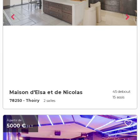
45 debout
Maison d'Elsa et de Nicolas
15 assis
78250 - Thoiry
2 salles
À partir de
5000 €
H.T