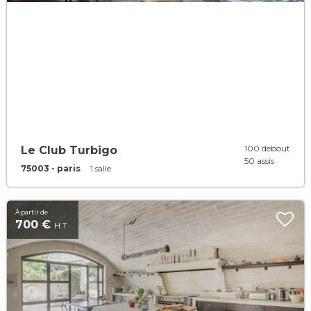
100 debout
Le Club Turbigo
50 assis
75003 - paris
1 salle
À partir de
700 €
H.T