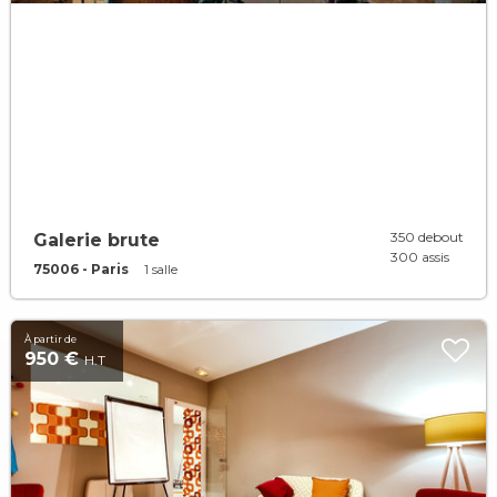
350 debout
Galerie brute
300 assis
75006 - Paris
1 salle
À partir de
950 €
H.T