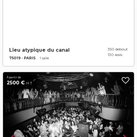
350 debout
Lieu atypique du canal
130 assis
75019 - PARIS
1 salle
À partir de
2500 €
H.T