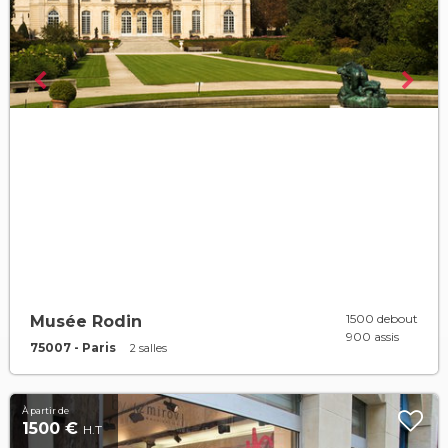
1500 debout
Musée Rodin
900 assis
75007 - Paris
2 salles
À partir de
1500 €
H.T