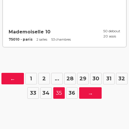
50 debout
Mademoiselle 10
20 assis
75010 - paris
2 salles
53 chambres
←
1
2
…
28
29
30
31
32
33
34
35
36
→