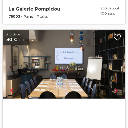
250 debout
La Galerie Pompidou
100 assis
75003 - Paris
7 salles
À partir de
30 €
H.T