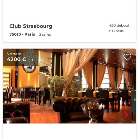
450 debout
Club Strasbourg
150 assis
75010 - Paris
2 salles
À partir de
4200 €
H.T