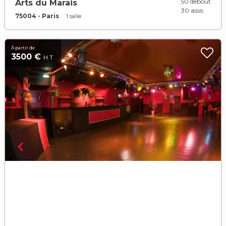
50 debout
Arts du Marais
30 assis
75004 - Paris
1 salle
À partir de
3500 €
H.T