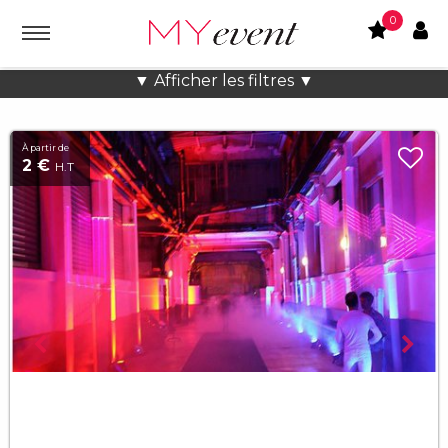
0
Pop up store à Paris
▼ Afficher les filtres ▼
À partir de
2 €
H.T