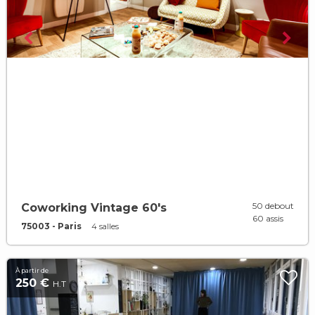
50 debout
Coworking Vintage 60's
60 assis
75003 - Paris
4 salles
À partir de
250 €
H.T