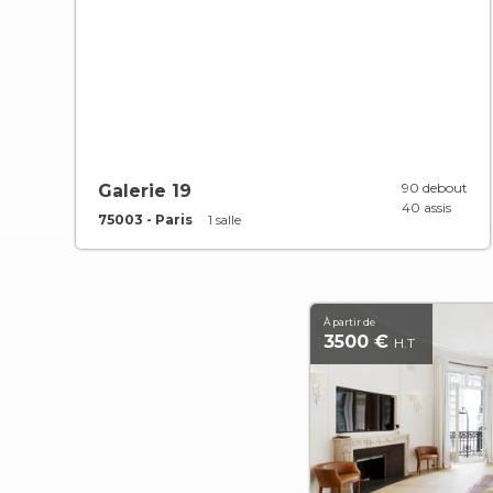
90 debout
Galerie 19
40 assis
75003 - Paris
1 salle
À partir de
3500 €
H.T