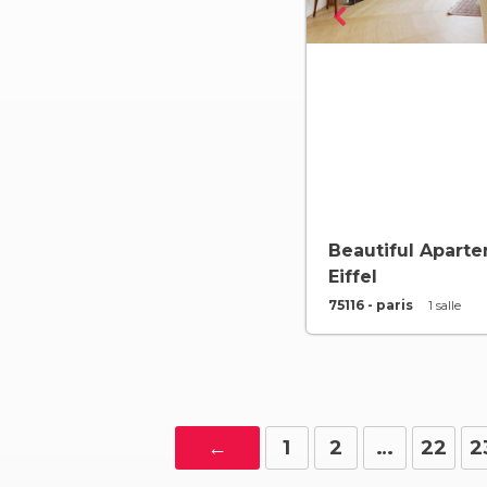
Beautiful Apart
Eiffel
75116 - paris
1 salle
←
1
2
…
22
2