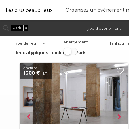
Organisez un évènement ré
Les plus beaux lieux
Paris
×
Hébergement
Type de lieu
Tarif journ
Lieux atypiques Lumineux à Paris
À partir de
1600 €
H.T