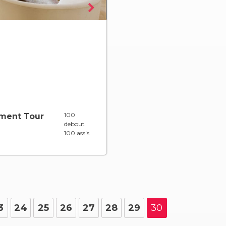
100
ement Tour
debout
100 assis
3
24
25
26
27
28
29
30