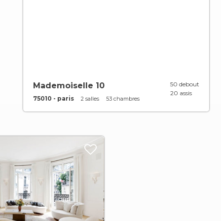
50 debout
Mademoiselle 10
20 assis
75010 - paris
2 salles
53 chambres