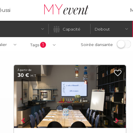
ussi
M
Debout
alier
1
Soirée dansante
Tags
À partir de
30 €
H.T