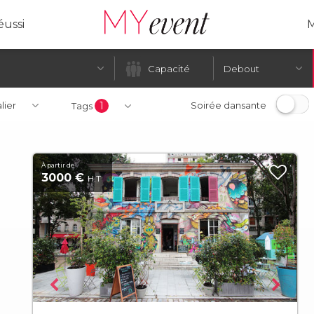
ussi
M
Debout
alier
1
Soirée dansante
Tags
À partir de
3000 €
H.T