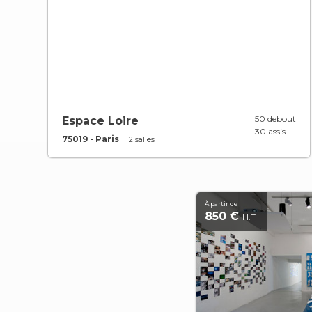
50 debout
Espace Loire
30 assis
75019 - Paris
2 salles
À partir de
850 €
H.T