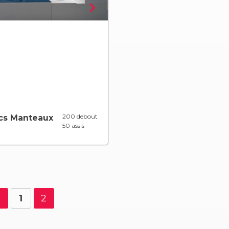
200 debout
ncs Manteaux
50 assis
1
2