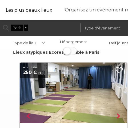
Organisez un évènement ré
Les plus beaux lieux
Paris
×
Hébergement
Type de lieu
Tarif journ
Lieux atypiques Ecoresponsable à Paris
À partir de
250 €
H.T