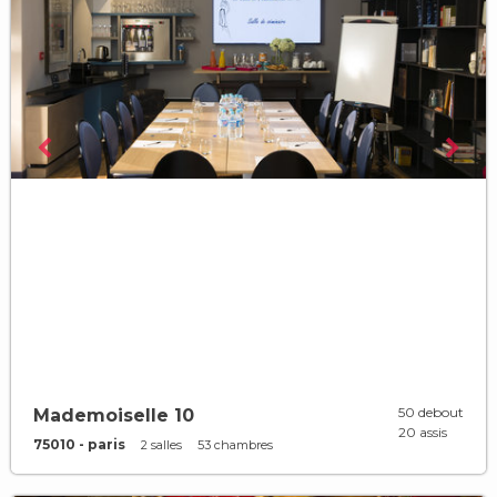
50 debout
Mademoiselle 10
20 assis
75010 - paris
2 salles
53 chambres