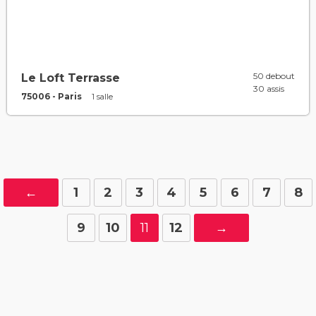
50 debout
Le Loft Terrasse
30 assis
75006 - Paris
1 salle
←
1
2
3
4
5
6
7
8
9
10
11
12
→