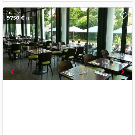
À partir de
9750 €
H.T