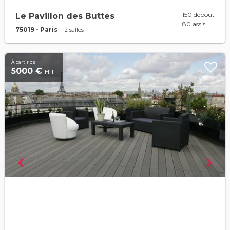
150 debout
Le Pavillon des Buttes
80 assis
75019 - Paris
2 salles
À partir de
5000 €
H.T