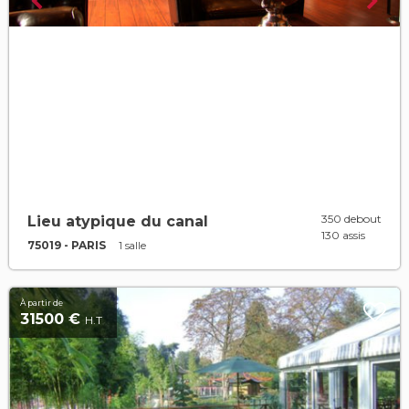
350 debout
Lieu atypique du canal
130 assis
75019 - PARIS
1 salle
À partir de
31500 €
H.T