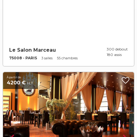
300 debout
Le Salon Marceau
180 assis
75008 - PARIS
3 salles
55 chambres
À partir de
4200 €
H.T