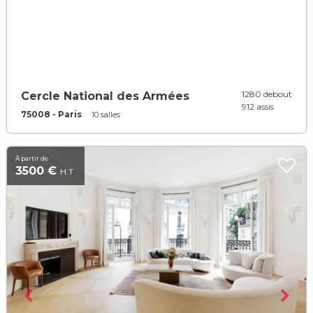
1280 debout
Cercle National des Armées
912 assis
75008 - Paris
10 salles
À partir de
3500 €
H.T