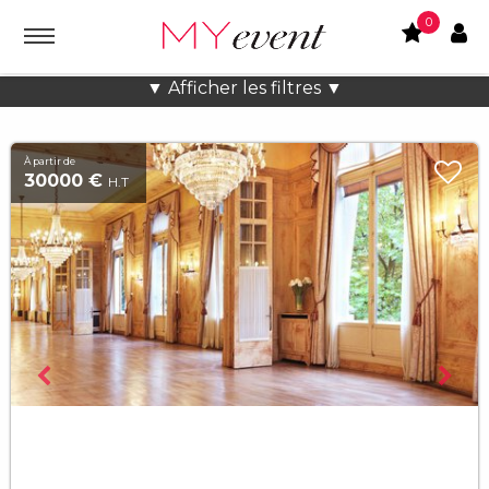
0
Lieux atypiques Chic à Paris
▼ Afficher les filtres ▼
À partir de
30000 €
H.T