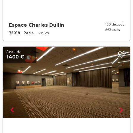
150 debout
Espace Charles Dullin
563 assis
75018 - Paris
3 salles
À partir de
1400 €
H.T