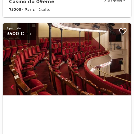
1300 debout
Casino du 09ème
75009 - Paris
2 salles
À partir de
3500 €
H.T