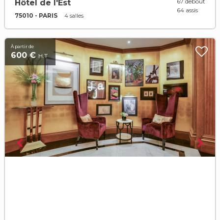
67 debout
Hôtel de l'Est
64 assis
75010 - PARIS
4 salles
À partir de
600 €
H.T