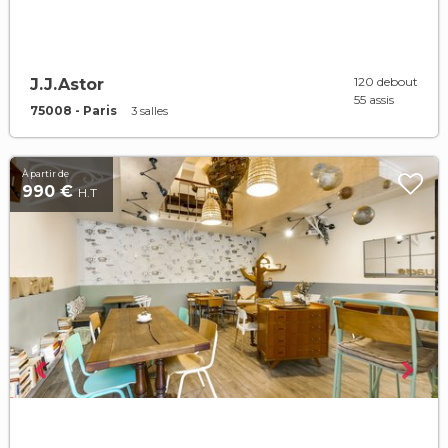
120 debout
J.J.Astor
55 assis
75008 - Paris
3 salles
À partir de
990 €
H.T