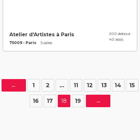
200 debout
Atelier d'Artistes à Paris
40 assis
75009 - Paris
5 salles
←
1
2
…
11
12
13
14
15
16
17
18
19
→