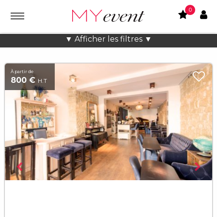
0
Lieux atypiques Charmant à Paris
▼ Afficher les filtres ▼
À partir de
800 €
H.T