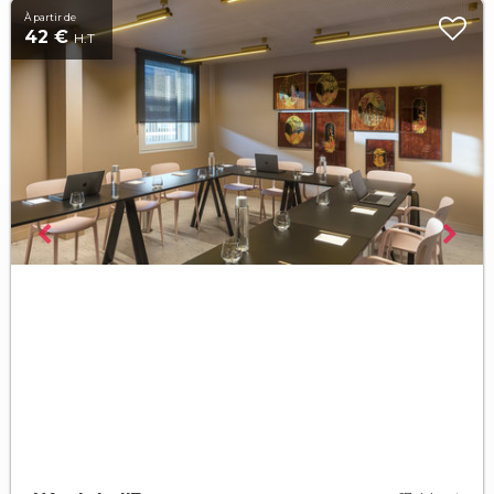
À partir de
42 €
H.T