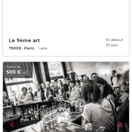
50 debout
Le 9ème art
25 assis
75009 - Paris
1 salle
À partir de
500 €
H.T