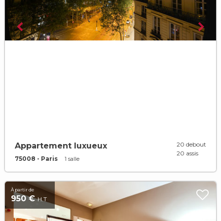
20 debout
Appartement luxueux
20 assis
75008 - Paris
1 salle
À partir de
950 €
H.T