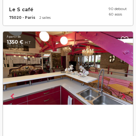
90 debout
Le S café
60 assis
75020 - Paris
2 salles
À partir de
1350 €
H.T