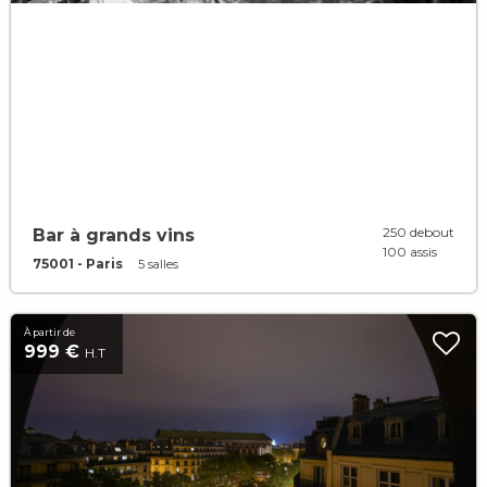
250 debout
Bar à grands vins
100 assis
75001 - Paris
5 salles
À partir de
999 €
H.T