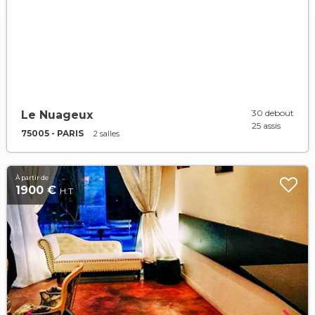
30 debout
Le Nuageux
25 assis
75005 - PARIS
2 salles
À partir de
1900 €
H.T