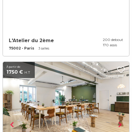
200 debout
L'Atelier du 2ème
170 assis
75002 - Paris
3 salles
À partir de
1750 €
H.T