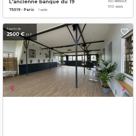
150 debout
L'ancienne banque du 19
100 assis
75019 - Paris
1 salle
À partir de
2500 €
H.T