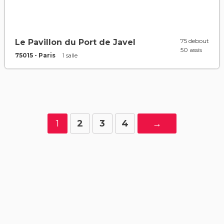
75 debout
Le Pavillon du Port de Javel
50 assis
75015 - Paris
1 salle
1
2
3
4
→