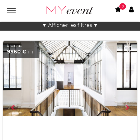
0
Location lieux et salles atypiques
▼ Afficher les filtres ▼
À partir de
9960 €
H.T