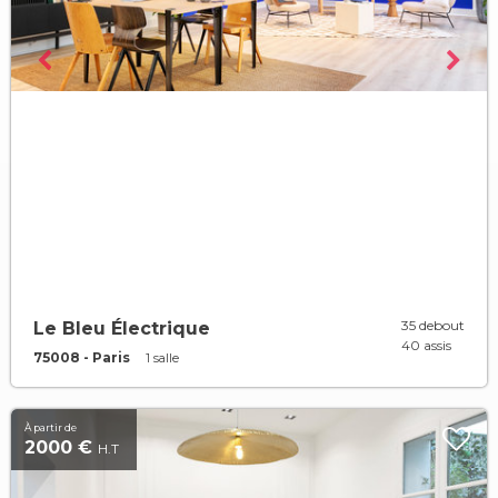
35 debout
Le Bleu Électrique
40 assis
75008 - Paris
1 salle
À partir de
2000 €
H.T