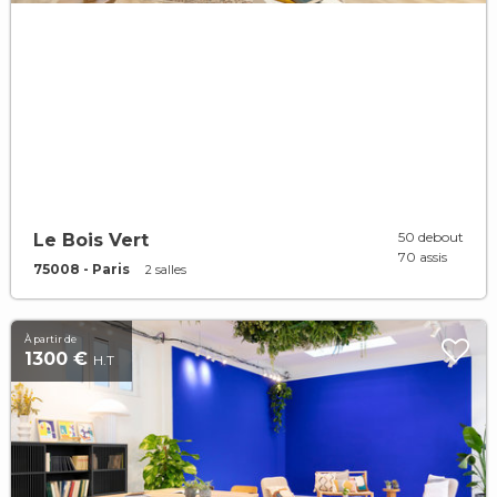
50 debout
Le Bois Vert
70 assis
75008 - Paris
2 salles
À partir de
1300 €
H.T