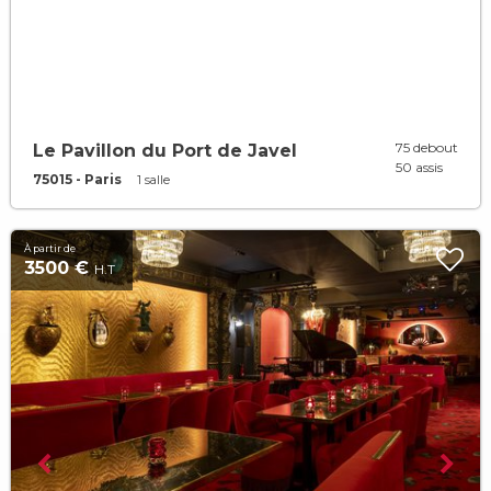
75 debout
Le Pavillon du Port de Javel
50 assis
75015 - Paris
1 salle
À partir de
3500 €
H.T