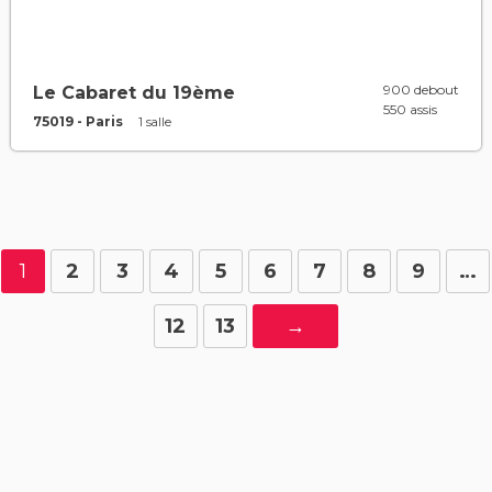
900 debout
Le Cabaret du 19ème
550 assis
75019 - Paris
1 salle
1
2
3
4
5
6
7
8
9
…
12
13
→