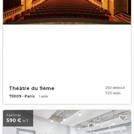
250 debout
Théâtre du 9ème
720 assis
75009 - Paris
1 salle
À partir de
590 €
H.T