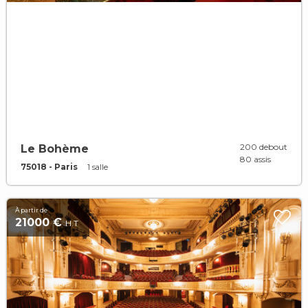
200 debout
Le Bohème
80 assis
75018 - Paris
1 salle
À partir de
21000 €
H.T