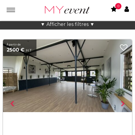
0
Location lieux et salles atypiques
▼ Afficher les filtres ▼
À partir de
2500 €
H.T