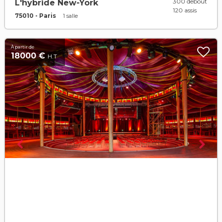
300 debout
L'hybride New-York
120 assis
75010 - Paris
1 salle
À partir de
18000 €
H.T