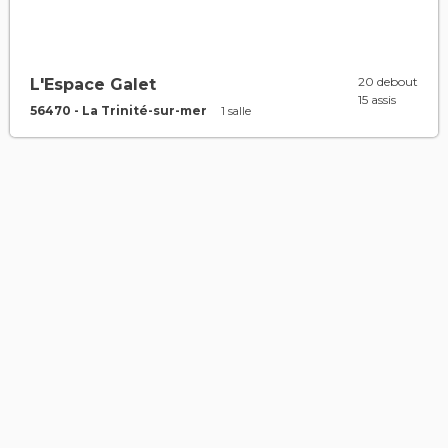
20 debout
L'Espace Galet
15 assis
56470 - La Trinité-sur-mer
1 salle