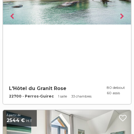
80 debout
L'Hôtel du Granit Rose
60 assis
22700 - Perros-Guirec
1 salle
33 chambres
À partir de
2544 €
H.T