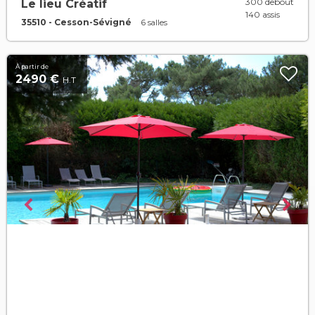
300 debout
Le lieu Créatif
140 assis
35510 - Cesson-Sévigné
6 salles
À partir de
2490 €
H.T