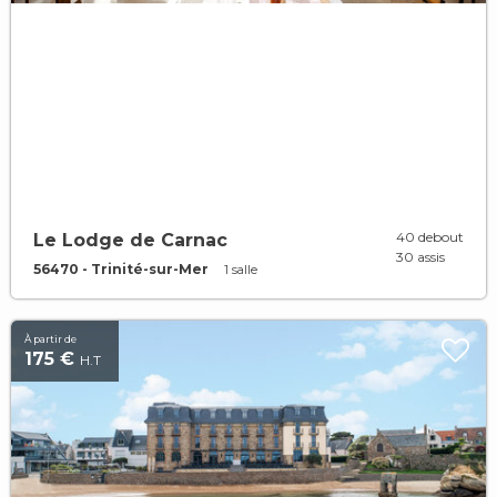
40 debout
Le Lodge de Carnac
30 assis
56470 - Trinité-sur-Mer
1 salle
À partir de
175 €
H.T