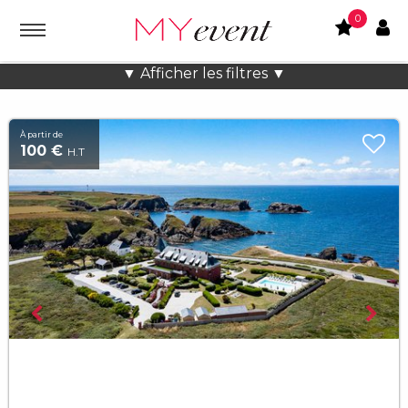
0
Location lieux et salles atypiques
▼ Afficher les filtres ▼
À partir de
100 €
H.T