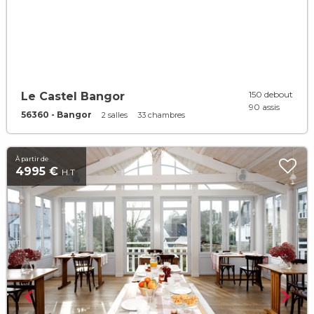
150 debout
Le Castel Bangor
90 assis
56360 - Bangor
2 salles
33 chambres
À partir de
4995 €
H.T