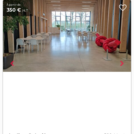
À partir de
350 €
H.T