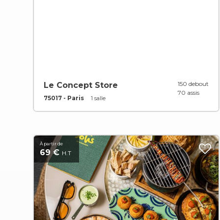
150 debout
Le Concept Store
70 assis
75017 - Paris
1 salle
À partir de
69 €
H.T