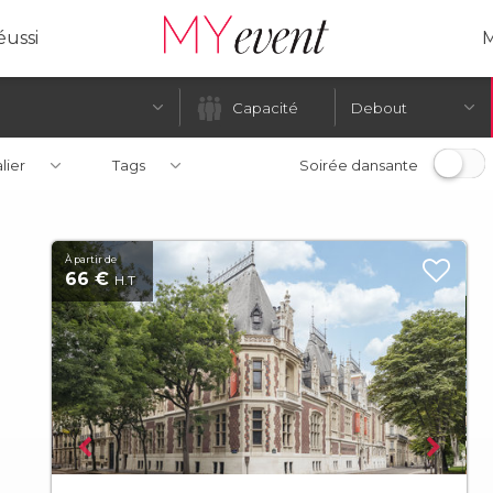
ussi
M
Debout
alier
Tags
Soirée dansante
À partir de
66 €
H.T