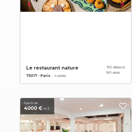
150 debout
Le restaurant nature
80 assis
75017 - Paris
4 salles
À partir de
4000 €
H.T