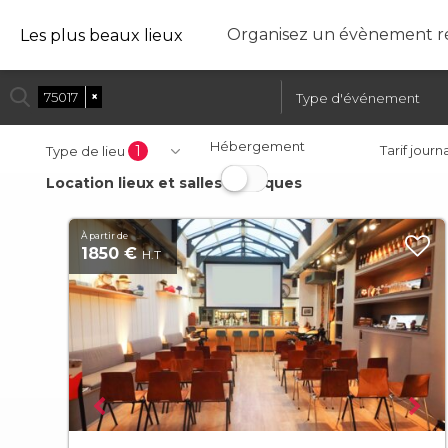
Organisez un évènement ré
Les plus beaux lieux
75017
×
Hébergement
1
Tarif journ
Type de lieu
Location lieux et salles atypiques
À partir de
1850 €
H.T