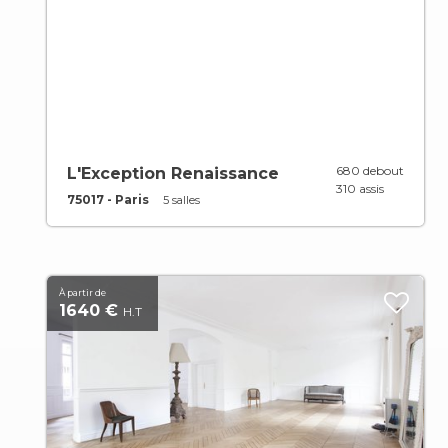
680 debout
L'Exception Renaissance
310 assis
75017 - Paris
5 salles
À partir de
1640 €
H.T