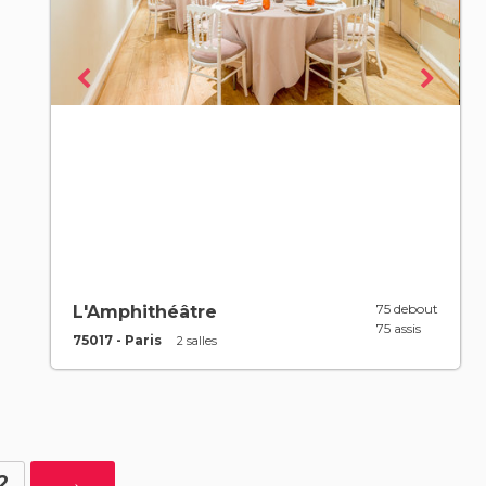
75 debout
L'Amphithéâtre
75 assis
75017 - Paris
2 salles
2
→