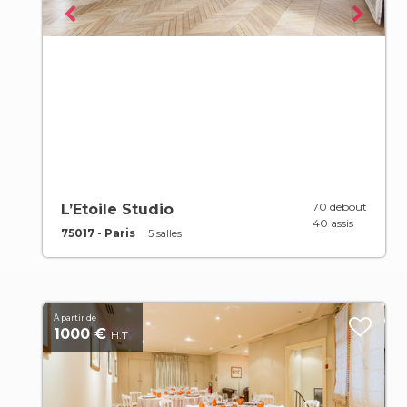
70 debout
L’Etoile Studio
40 assis
75017 - Paris
5 salles
À partir de
1000 €
H.T