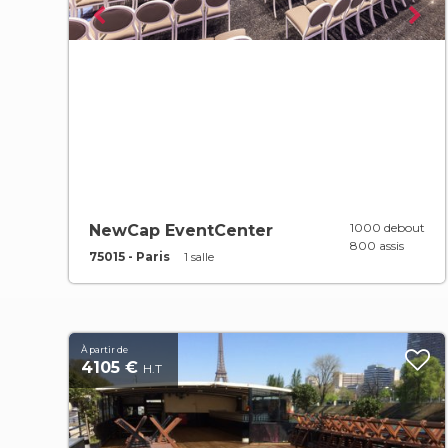
1000 debout
NewCap EventCenter
800 assis
75015 - Paris
1 salle
À partir de
4105 €
H.T