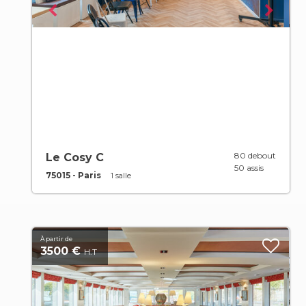
80 debout
Le Cosy C
50 assis
75015 - Paris
1 salle
À partir de
3500 €
H.T