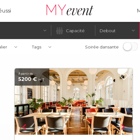
ussi
M
Debout
alier
Tags
Soirée dansante
À partir de
5200 €
H.T