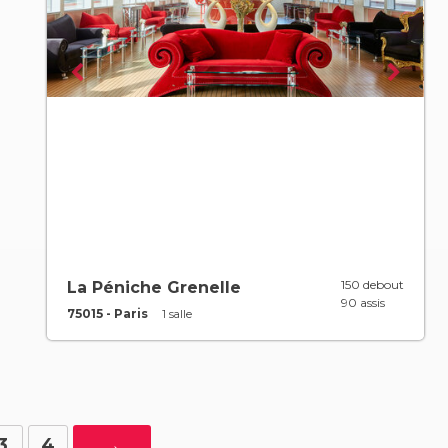
150 debout
La Péniche Grenelle
90 assis
75015 - Paris
1 salle
3
4
→