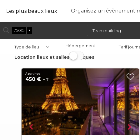
Organisez un évènement ré
Les plus beaux lieux
75015
×
Team building
Hébergement
Type de lieu
Tarif journ
Location lieux et salles atypiques
À partir de
450 €
H.T