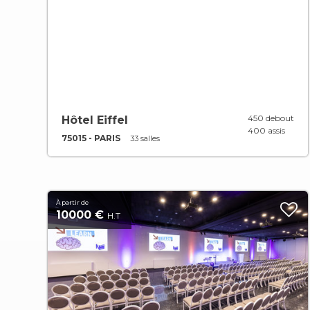
450 debout
Hôtel Eiffel
400 assis
75015 - PARIS
33 salles
À partir de
10000 €
H.T