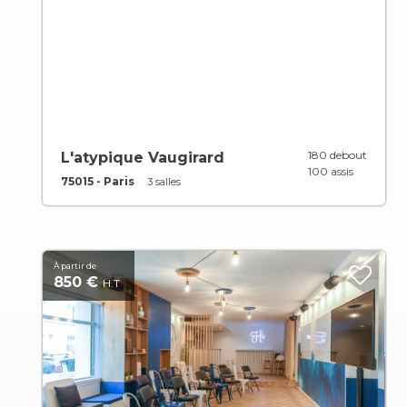
180 debout
L'atypique Vaugirard
100 assis
75015 - Paris
3 salles
À partir de
850 €
H.T