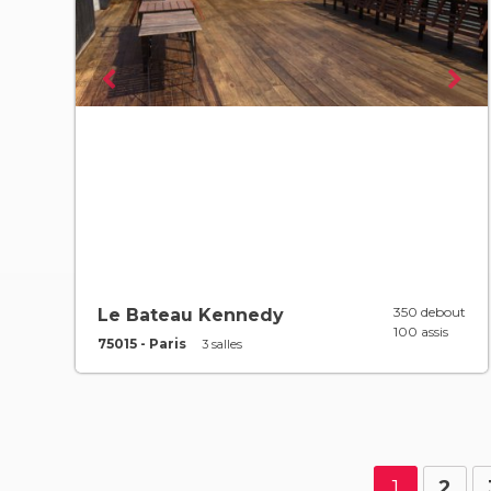
350 debout
Le Bateau Kennedy
100 assis
75015 - Paris
3 salles
1
2