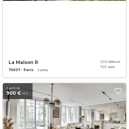
200 debout
La Maison R
100 assis
75007 - Paris
3 salles
À partir de
900 €
H.T