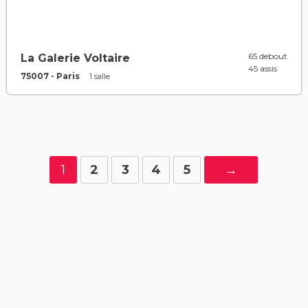
65 debout
La Galerie Voltaire
45 assis
75007 - Paris
1 salle
1
2
3
4
5
→