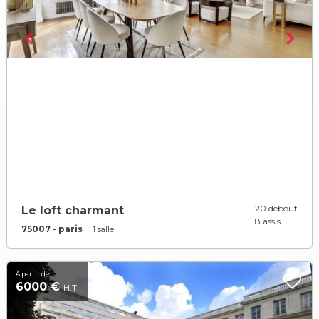
20 debout
Le loft charmant
8 assis
75007 - paris
1 salle
À partir de
6000 €
H.T