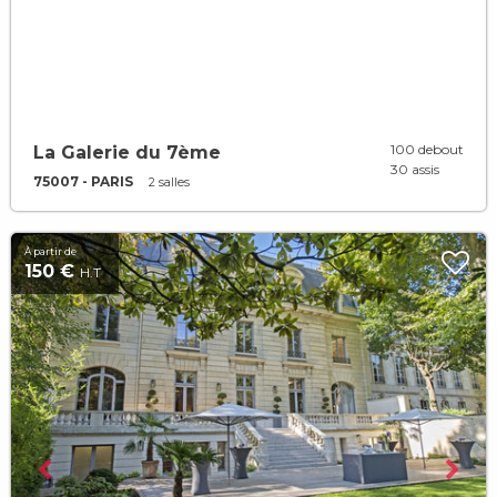
100 debout
La Galerie du 7ème
30 assis
75007 - PARIS
2 salles
À partir de
150 €
H.T