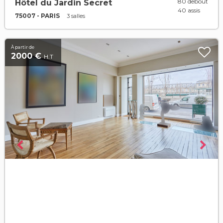
80 debout
Hôtel du Jardin Secret
40 assis
75007 - PARIS
3 salles
À partir de
2000 €
H.T