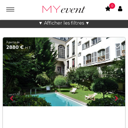
0
Location lieux et salles atypiques
▼ Afficher les filtres ▼
À partir de
2880 €
H.T