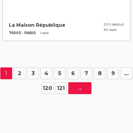
200 debout
La Maison République
60 assis
75003 - PARIS
1 salle
1
2
3
4
5
6
7
8
9
…
120
121
→