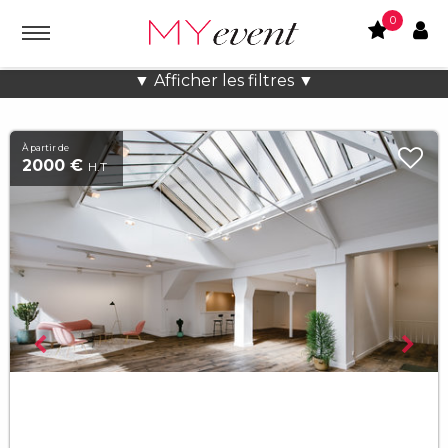
0
Location lieux et salles atypiques
▼ Afficher les filtres ▼
À partir de
2000 €
H.T