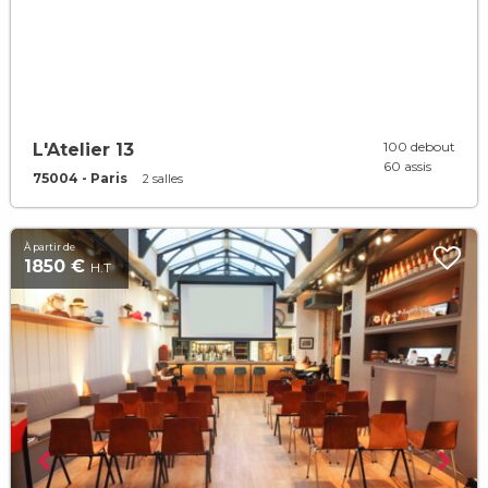
100 debout
L'Atelier 13
60 assis
75004 - Paris
2 salles
À partir de
1850 €
H.T