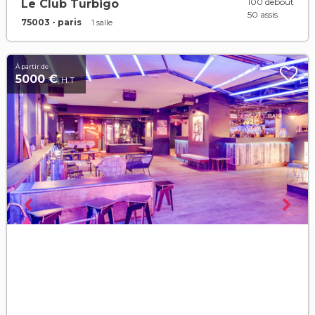
100 debout
Le Club Turbigo
50 assis
75003 - paris
1 salle
À partir de
5000 €
H.T