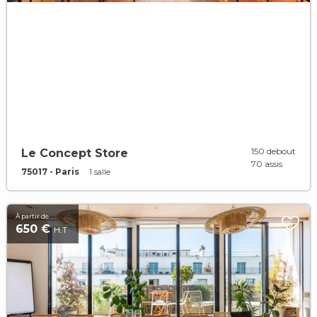
150 debout
Le Concept Store
70 assis
75017 - Paris
1 salle
À partir de
650 €
H.T