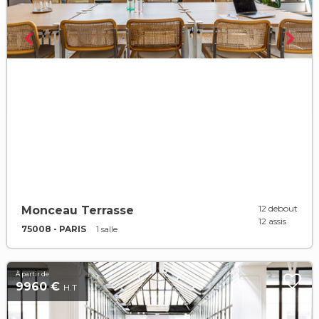
12 debout
Monceau Terrasse
12 assis
75008 - PARIS
1 salle
À partir de
9960 €
H.T