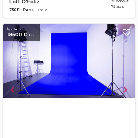
75 debout
Loft Ô'Foliz
75 assis
75011 - Paris
1 salle
À partir de
18500 €
H.T