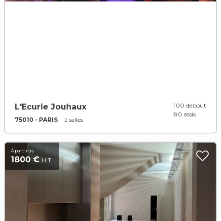
100 debout
L'Ecurie Jouhaux
80 assis
75010 - PARIS
2 salles
À partir de
1800 €
H.T