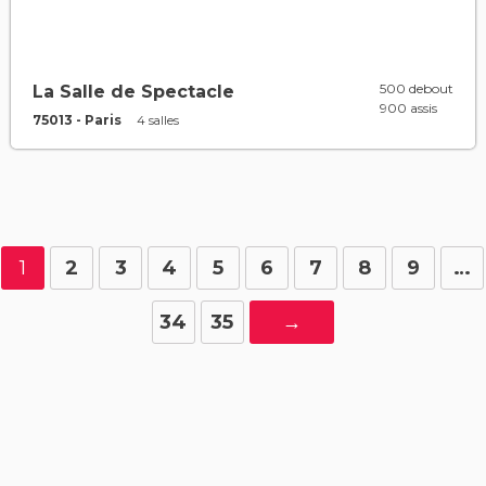
500 debout
La Salle de Spectacle
900 assis
75013 - Paris
4 salles
1
2
3
4
5
6
7
8
9
…
34
35
→