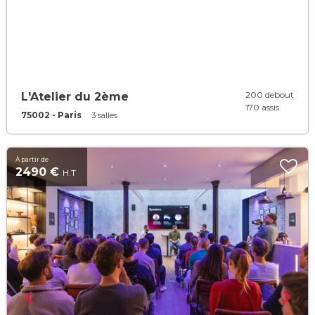
200 debout
L'Atelier du 2ème
170 assis
75002 - Paris
3 salles
À partir de
2490 €
H.T