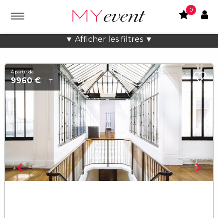
0
Location lieux et salles atypiques
▼ Afficher les filtres ▼
À partir de
9960 €
H.T