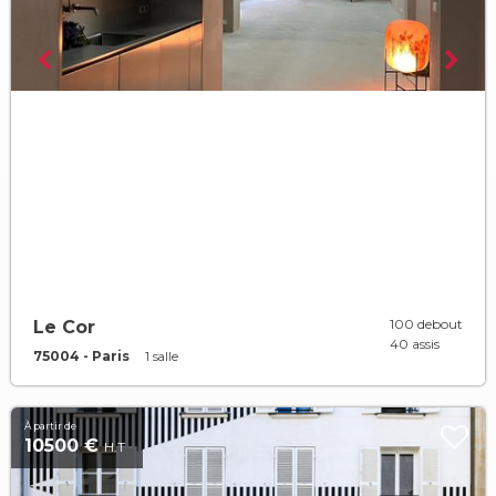
100 debout
Le Cor
40 assis
75004 - Paris
1 salle
À partir de
10500 €
H.T