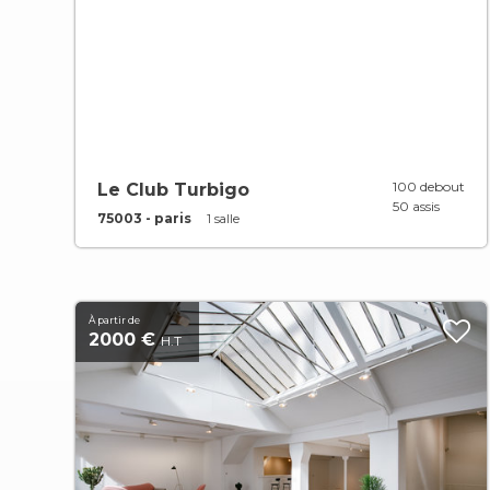
100 debout
Le Club Turbigo
50 assis
75003 - paris
1 salle
À partir de
2000 €
H.T