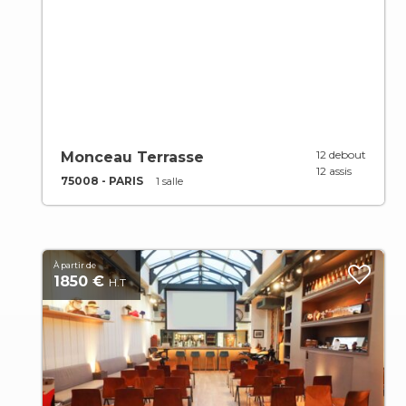
12 debout
Monceau Terrasse
12 assis
75008 - PARIS
1 salle
À partir de
1850 €
H.T