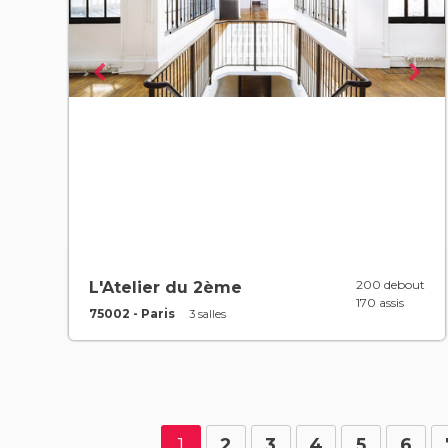
200 debout
L'Atelier du 2ème
170 assis
75002 - Paris
3 salles
1
2
3
4
5
6