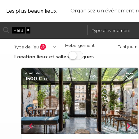
Organisez un évènement ré
Les plus beaux lieux
Paris
×
Hébergement
26
Tarif journ
Type de lieu
Location lieux et salles atypiques
À partir de
1500 €
H.T