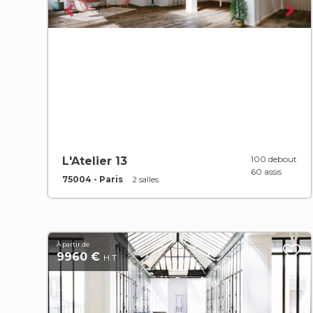
100 debout
L'Atelier 13
60 assis
75004 - Paris
2 salles
À partir de
9960 €
H.T