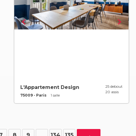
25 debout
L'Appartement Design
20 assis
75009 - Paris
1 salle
7
8
9
…
134
135
→