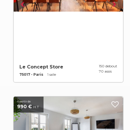
150 debout
Le Concept Store
70 assis
75017 - Paris
1 salle
À partir de
990 €
H.T