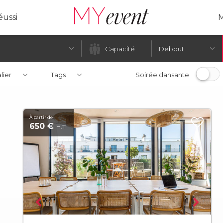
ussi
M
Debout
alier
Tags
Soirée dansante
À partir de
650 €
H.T