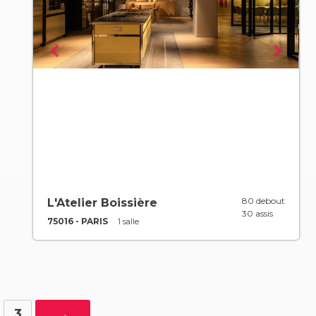
80 debout
L'Atelier Boissière
30 assis
75016 - PARIS
1 salle
3
→