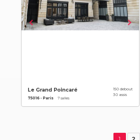
150 debout
Le Grand Poincaré
30 assis
75016 - Paris
7 salles
1
2