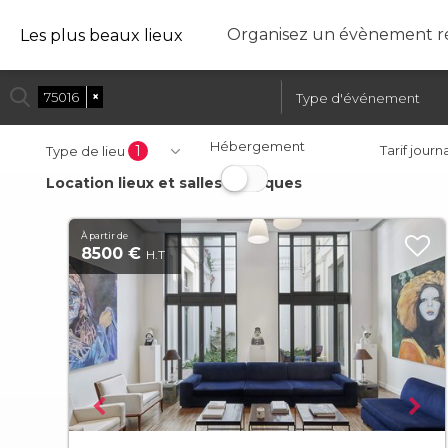
Organisez un évènement ré
Les plus beaux lieux
75016
×
Hébergement
1
Tarif journ
Type de lieu
Location lieux et salles atypiques
À partir de
8500 €
H.T