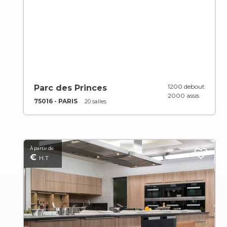
1200 debout
Parc des Princes
2000 assis
75016 - PARIS
20 salles
À partir de
€
H.T