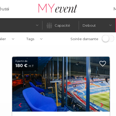
ussi
M
Debout
alier
Tags
Soirée dansante
À partir de
180 €
H.T