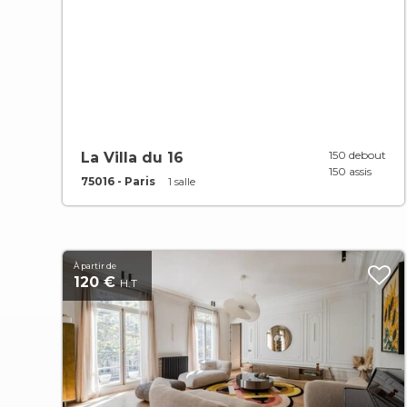
150 debout
La Villa du 16
150 assis
75016 - Paris
1 salle
À partir de
120 €
H.T