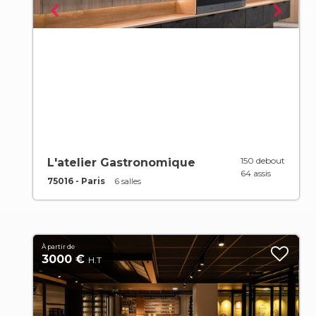
150 debout
L'atelier Gastronomique
64 assis
75016 - Paris
6 salles
À partir de
3000 €
H.T