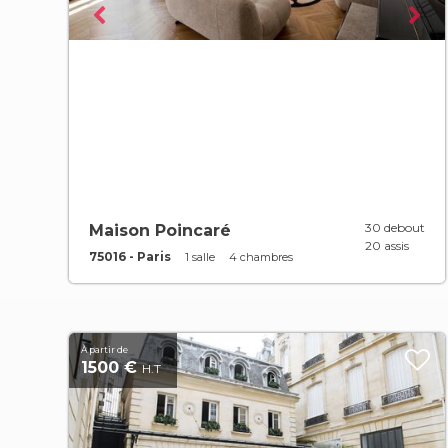
30 debout
Maison Poincaré
20 assis
75016 - Paris
1 salle
4 chambres
À partir de
1500 €
H.T