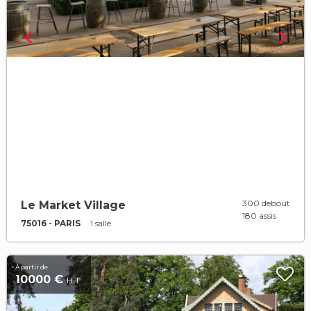
300 debout
Le Market Village
180 assis
75016 - PARIS
1 salle
À partir de
10000 €
H.T