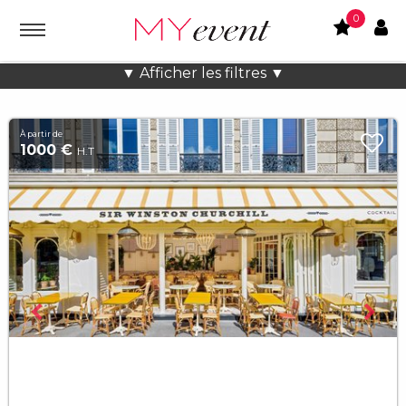
0
Location lieux et salles atypiques
▼ Afficher les filtres ▼
À partir de
1000 €
H.T