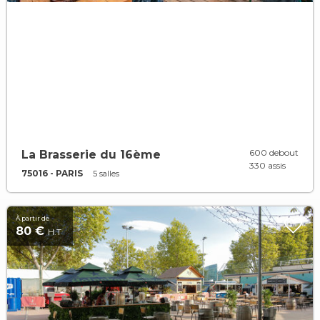
600 debout
La Brasserie du 16ème
330 assis
75016 - PARIS
5 salles
À partir de
80 €
H.T