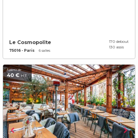
170 debout
Le Cosmopolite
130 assis
75016 - Paris
6 salles
À partir de
40 €
H.T