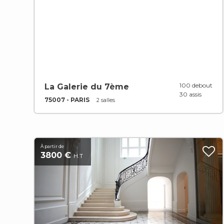
100 debout
La Galerie du 7ème
30 assis
75007 - PARIS
2 salles
À partir de
3800 €
H.T