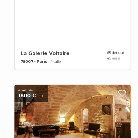
65 debout
La Galerie Voltaire
45 assis
75007 - Paris
1 salle
À partir de
1800 €
H.T