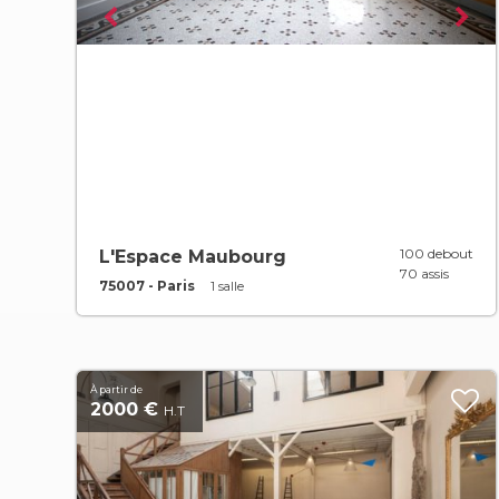
100 debout
L'Espace Maubourg
70 assis
75007 - Paris
1 salle
À partir de
2000 €
H.T