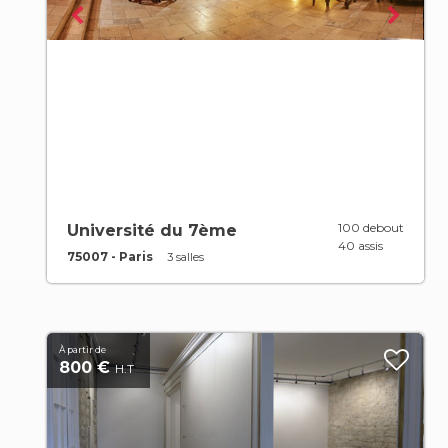
100 debout
Université du 7ème
40 assis
75007 - Paris
3 salles
À partir de
800 €
H.T