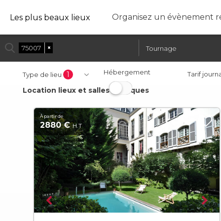
Organisez un évènement ré
Les plus beaux lieux
75007
×
Tournage
Hébergement
1
Tarif journ
Type de lieu
Location lieux et salles atypiques
À partir de
2880 €
H.T