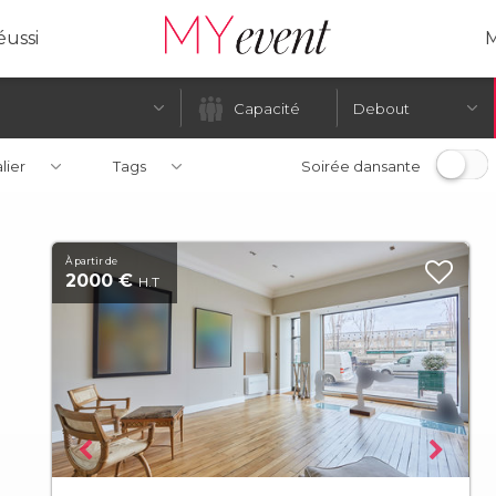
ussi
M
Debout
alier
Tags
Soirée dansante
À partir de
2000 €
H.T