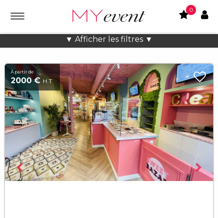
0
Location lieux et salles atypiques
▼ Afficher les filtres ▼
À partir de
2000 €
H.T