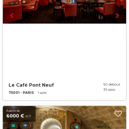
50 debout
Le Café Pont Neuf
35 assis
75001 - PARIS
1 salle
À partir de
6000 €
H.T