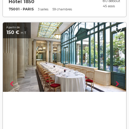
80 debout
Hôtel 1850
45 assis
75001 - PARIS
3 salles
59 chambres
À partir de
150 €
H.T