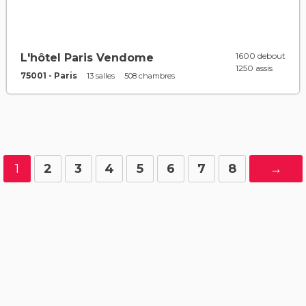
1600 debout
L'hôtel Paris Vendome
1250 assis
75001 - Paris
13 salles
508 chambres
1
2
3
4
5
6
7
8
→