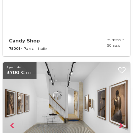
75 debout
Candy Shop
50 assis
75001 - Paris
1 salle
À partir de
3700 €
H.T