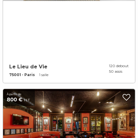
120 debout
Le Lieu de Vie
50 assis
75001 - Paris
1 salle
À partir de
800 €
H.T