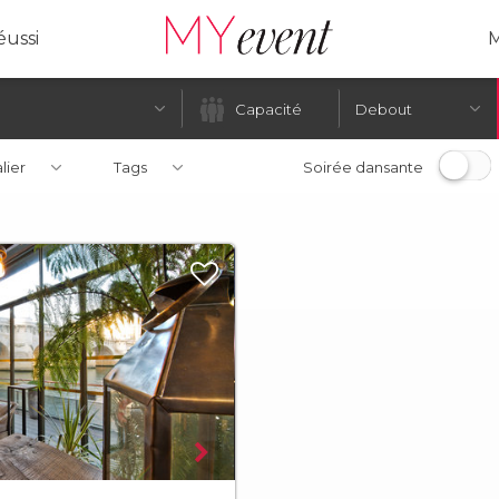
ussi
M
Debout
alier
Tags
Soirée dansante