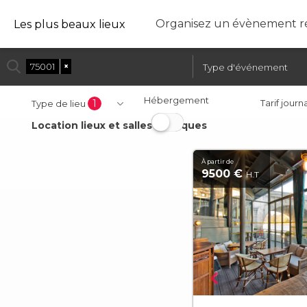
Organisez un évènement ré
Les plus beaux lieux
75001
×
Hébergement
1
Tarif journ
Type de lieu
Location lieux et salles atypiques
À partir de
9500 €
H.T