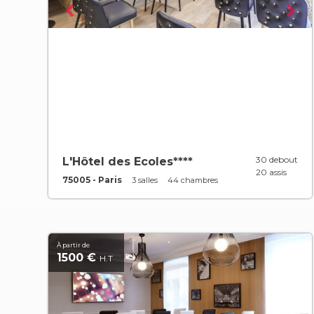
30 debout
L'Hôtel des Ecoles****
20 assis
75005 - Paris
3 salles
44 chambres
À partir de
1500 €
H.T