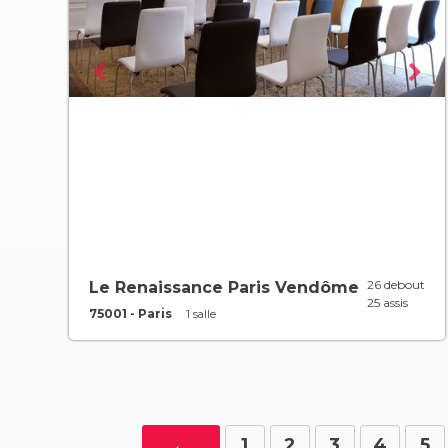
26 debout
Le Renaissance Paris Vendôme
25 assis
75001 - Paris
1 salle
←
1
2
3
4
5