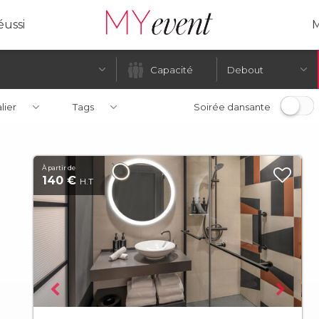
ussi
M
Debout
alier
Tags
Soirée dansante
À partir de
140 €
H.T