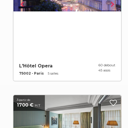
60 debout
L'Hôtel Opera
45 assis
75002 - Paris
5 salles
À partir de
1700 €
H.T