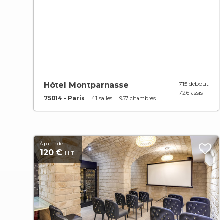
715 debout
Hôtel Montparnasse
726 assis
75014 - Paris
41 salles
957 chambres
À partir de
120 €
H.T