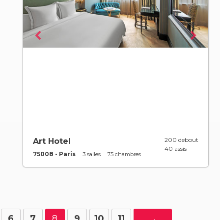
200 debout
Art Hotel
40 assis
75008 - Paris
3 salles
75 chambres
6
7
8
9
10
11
→