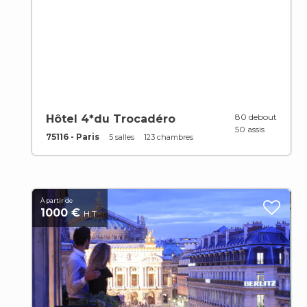
80 debout
Hôtel 4*du Trocadéro
50 assis
75116 - Paris
5 salles
123 chambres
À partir de
1000 €
H.T