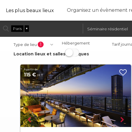
Organisez un évènement ré
Les plus beaux lieux
Paris
×
Séminaire résidentiel
Hébergement
1
Tarif journ
Type de lieu
Location lieux et salles atypiques
À partir de
115 €
H.T