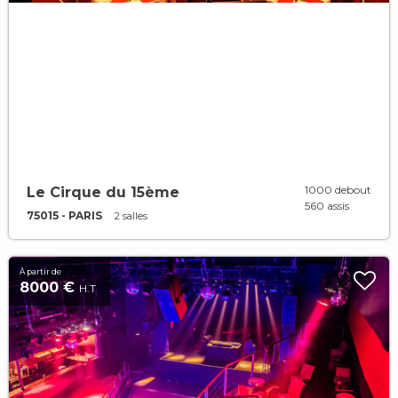
1000 debout
Le Cirque du 15ème
560 assis
75015 - PARIS
2 salles
À partir de
8000 €
H.T