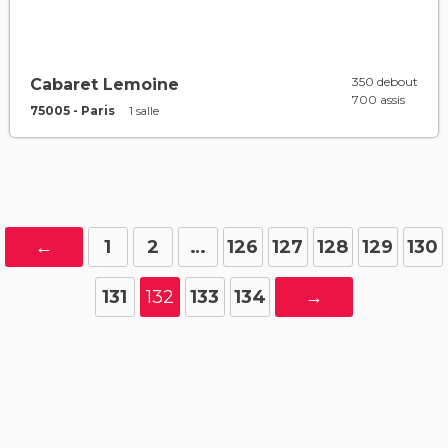
350 debout
Cabaret Lemoine
700 assis
75005 - Paris
1 salle
←
1
2
…
126
127
128
129
130
131
132
133
134
→