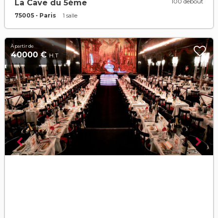
100 debout
La Cave du 5ème
75005 - Paris
1 salle
À partir de
40000 €
H.T