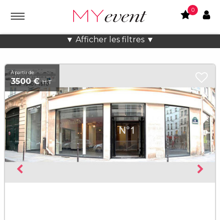
0
Location lieux et salles atypiques
▼ Afficher les filtres ▼
À partir de
3500 €
H.T