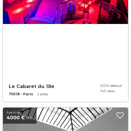
1000 debout
Le Cabaret du 18e
140 assis
75018 - Paris
2 salles
À partir de
4000 €
H.T