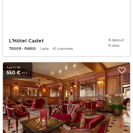
15 debout
L'Hôtel Cadet
15 assis
75009 - PARIS
1 salle
67 chambres
À partir de
550 €
H.T