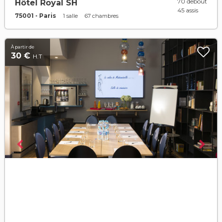
70 debout
Hôtel Royal SH
45 assis
75001 - Paris
1 salle
67 chambres
À partir de
30 €
H.T