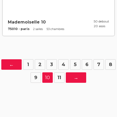
50 debout
Mademoiselle 10
20 assis
75010 - paris
2 salles
53 chambres
←
1
2
3
4
5
6
7
8
9
10
11
→