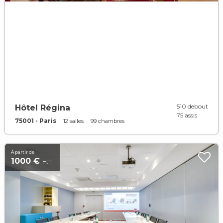
510 debout
Hôtel Régina
75 assis
75001 - Paris
12 salles
99 chambres
À partir de
1000 €
H.T