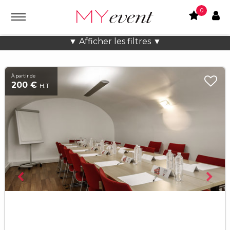
0
Location lieux et salles atypiques
▼ Afficher les filtres ▼
À partir de
200 €
H.T