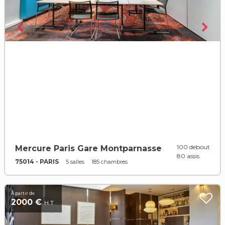
100 debout
Mercure Paris Gare Montparnasse
80 assis
75014 - PARIS
5 salles
185 chambres
À partir de
2000 €
H.T