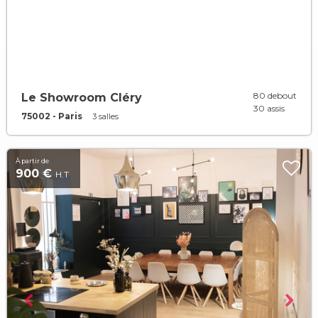
80 debout
Le Showroom Cléry
30 assis
75002 - Paris
3 salles
À partir de
900 €
H.T