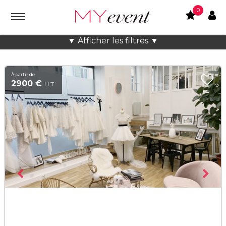
0
Location lieux et salles atypiques
▼ Afficher les filtres ▼
À partir de
2900 €
H.T