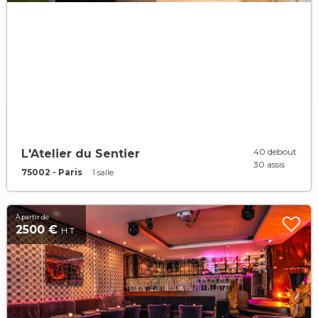
40 debout
L'Atelier du Sentier
30 assis
75002 - Paris
1 salle
À partir de
2500 €
H.T