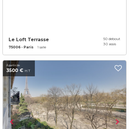
50 debout
Le Loft Terrasse
30 assis
75006 - Paris
1 salle
À partir de
3500 €
H.T