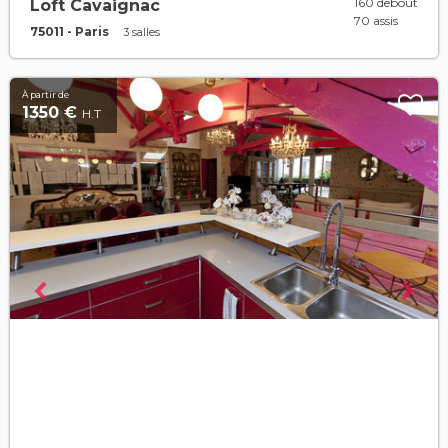
160 debout
Loft Cavaignac
70 assis
75011 - Paris
3 salles
À partir de
1350 €
H.T