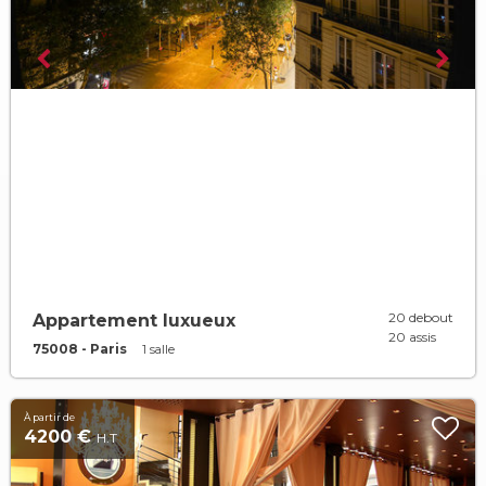
20 debout
Appartement luxueux
20 assis
75008 - Paris
1 salle
À partir de
4200 €
H.T