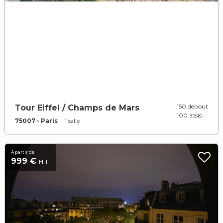
150 debout
Tour Eiffel / Champs de Mars
100 assis
75007 - Paris
1 salle
À partir de
999 €
H.T