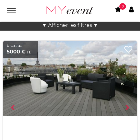
0
Location lieux et salles atypiques
▼ Afficher les filtres ▼
À partir de
5000 €
H.T