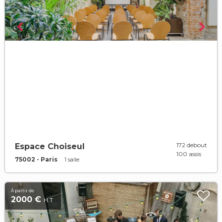
172 debout
Espace Choiseul
100 assis
75002 - Paris
1 salle
À partir de
2000 €
H.T