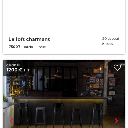
20 debout
Le loft charmant
8 assis
75007 - paris
1 salle
À partir de
1200 €
H.T