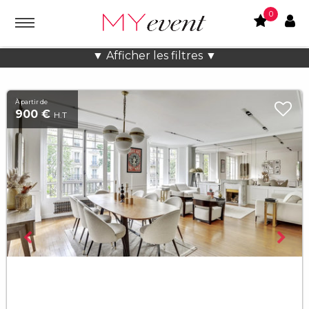
0
Location lieux et salles atypiques
▼ Afficher les filtres ▼
À partir de
900 €
H.T