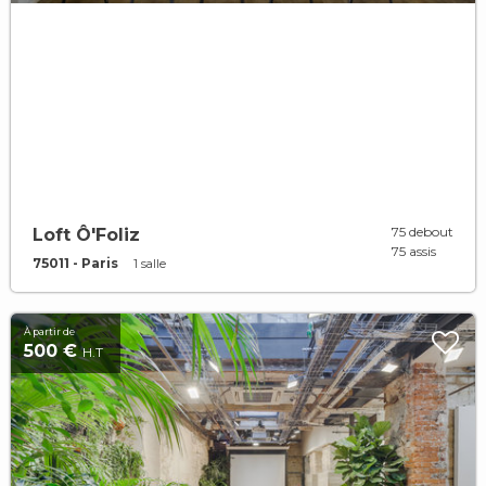
75 debout
Loft Ô'Foliz
75 assis
75011 - Paris
1 salle
À partir de
500 €
H.T