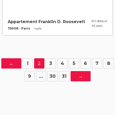
80 debout
Appartement Franklin D. Roosevelt
45 assis
75008 - Paris
1 salle
←
1
2
3
4
5
6
7
8
9
…
30
31
→