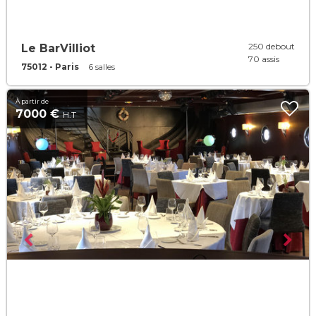
250 debout
Le BarVilliot
70 assis
75012 - Paris
6 salles
À partir de
7000 €
H.T