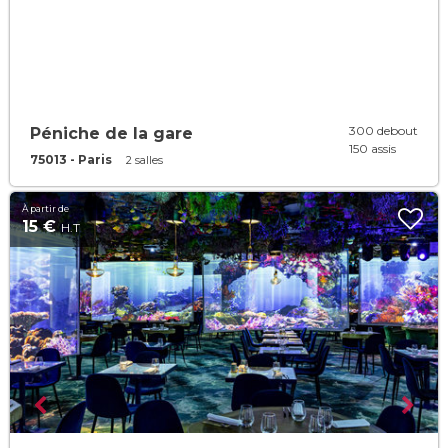
300 debout
Péniche de la gare
150 assis
75013 - Paris
2 salles
À partir de
15 €
H.T