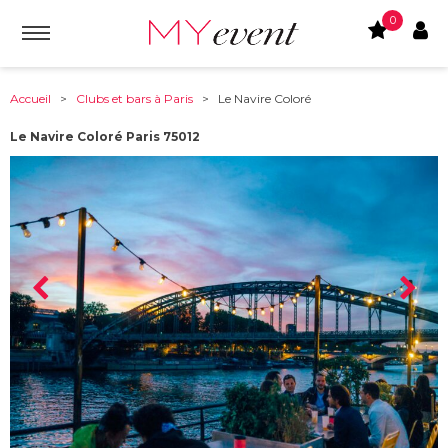
0
Accueil
>
Clubs et bars à Paris
> Le Navire Coloré
Le Navire Coloré Paris 75012
À partir de :
75012
-
Paris