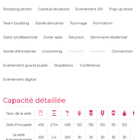
Au Mazette vous pourrez organiser :
Shooting photo
Cocktail dînatoire
Evénement RP
Pop up store
- des soirées (fête de fin d'année, soirée d'été, etc. )
- des lancement de produits
Team building
Soirée dansante
Tournage
Formation
- diners d'affaires
- des conférences
Salon professionnel
Diner assis
Réunion
Séminaire résidentiel
- séminaires
- concerts, release party
Soirée d'entreprise
Coworking
Congrés
Colloque
Convention
Evénement grand public
Roadshow
Conférence
Evènement digital
Capacité détaillée
Nom de la salle
Salle Principale
450
2,7m
450
120
150
120
50
120
La salle
200
2,4
200
30
30
30
30
30
événementielle