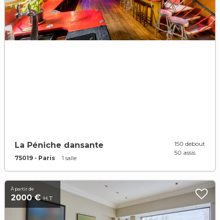
150 debout
La Péniche dansante
50 assis
75019 - Paris
1 salle
À partir de
2000 €
H.T