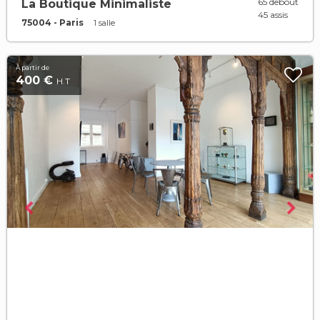
65 debout
La Boutique Minimaliste
45 assis
75004 - Paris
1 salle
À partir de
400 €
H.T