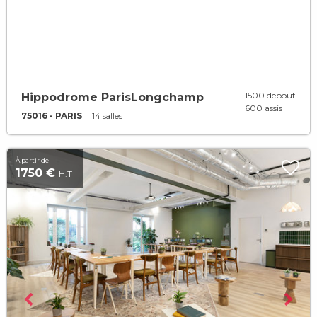
1500 debout
Hippodrome ParisLongchamp
600 assis
75016 - PARIS
14 salles
À partir de
1750 €
H.T