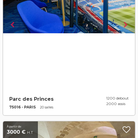
1200 debout
Parc des Princes
2000 assis
75016 - PARIS
20 salles
À partir de
3000 €
H.T