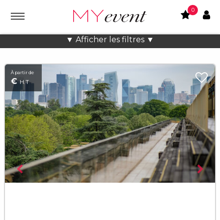
0
Pop up stores à Paris
▼ Afficher les filtres ▼
À partir de
€
H.T