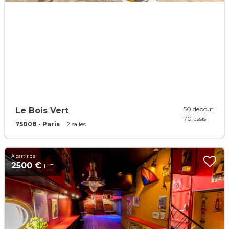
50 debout
Le Bois Vert
70 assis
75008 - Paris
2 salles
À partir de
2500 €
H.T