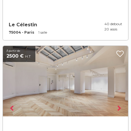
40 debout
Le Célestin
20 assis
75004 - Paris
1 salle
À partir de
2500 €
H.T