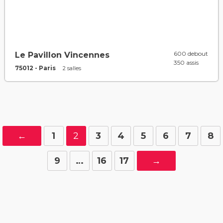
600 debout
Le Pavillon Vincennes
350 assis
75012 - Paris
2 salles
←
1
2
3
4
5
6
7
8
9
…
16
17
→