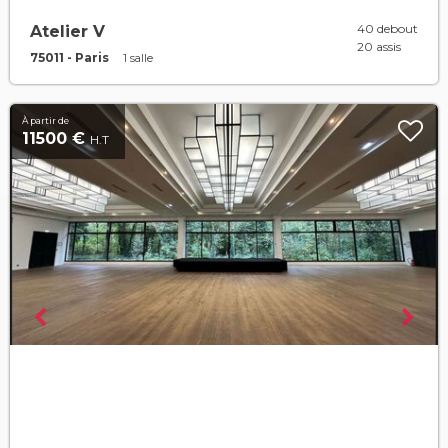
40 debout
Atelier V
20 assis
75011 - Paris
1 salle
À partir de
11500 €
H.T