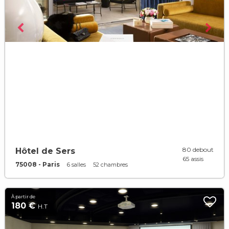
80 debout
Hôtel de Sers
65 assis
75008 - Paris
6 salles
52 chambres
À partir de
180 €
H.T