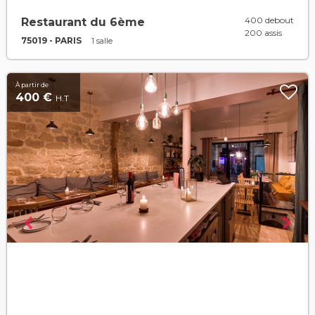
400 debout
Restaurant du 6ème
200 assis
75019 - PARIS
1 salle
À partir de
400 €
H.T