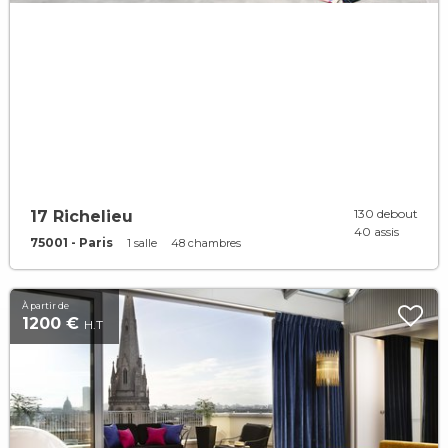
130 debout
17 Richelieu
40 assis
75001 - Paris
1 salle
48 chambres
À partir de
1200 €
H.T