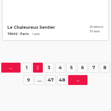
55 debout
Le Chaleureux Sentier
35 assis
75002 - Paris
1 salle
←
1
2
3
4
5
6
7
8
9
…
47
48
→