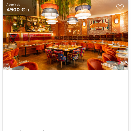
À partir de
4900 €
H.T