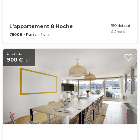
150 debout
L'appartement 8 Hoche
80 assis
75008 - Paris
1 salle
À partir de
900 €
H.T