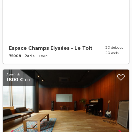
30 debout
Espace Champs Elysées - Le Toit
20 assis
75008 - Paris
1 salle
À partir de
1800 €
H.T