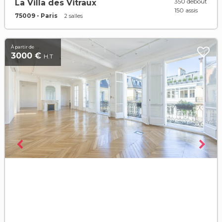
350 debout
La Villa des Vitraux
150 assis
75009 - Paris
2 salles
À partir de
3000 €
H.T