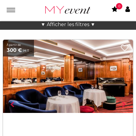
0
Formation à Paris
▼ Afficher les filtres ▼
À partir de
300 €
H.T