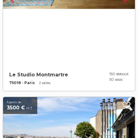
150 debout
Le Studio Montmartre
50 assis
75018 - Paris
2 salles
À partir de
3500 €
H.T